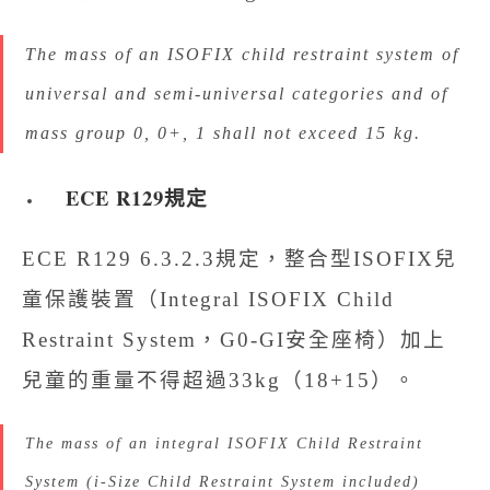
The mass of an ISOFIX child restraint system of
universal and semi-universal categories and of
mass group 0, 0+, 1 shall not exceed 15 kg.
ECE R129
規定
ECE R129 6.3.2.3規定，整合型ISOFIX兒
童保護裝置（Integral ISOFIX Child
Restraint System，G0-GI安全座椅）加上
兒童的重量不得超過33kg（18+15）。
The mass of an integral ISOFIX Child Restraint
System (i-Size Child Restraint System included)