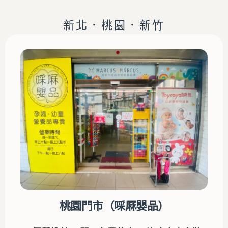
新北．桃園．新竹
桃園門市（啋厤嬰品）