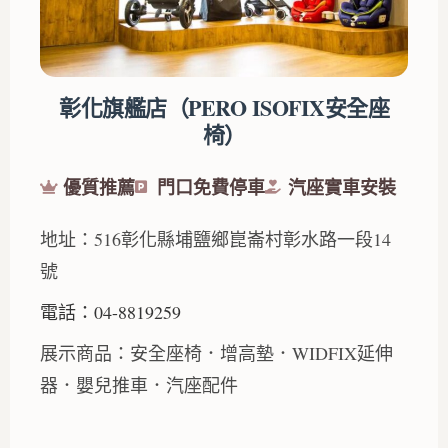
彰化旗艦店（PERO ISOFIX安全座
椅）
優質推薦
門口免費停車
汽座實車安裝
地址：516彰化縣埔鹽鄉崑崙村彰水路一段14
號
電話：04-8819259
展示商品：安全座椅．增高墊．WIDFIX延伸
器．嬰兒推車．汽座配件