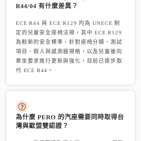
R44/04 有什麼差異？
ECE R44 與 ECE R129 均為 UNECE 制
定的兒童安全座椅法規，其中 ECE R129
為較新的安全標準，針對座椅分類、測試
項目、假人與感測器規格，以及兒童後向
乘坐要求進行更新與強化，目前已逐步取
代 ECE R44。
為什麼 PERO 的汽座需要同時取得台
灣與歐盟雙認證？