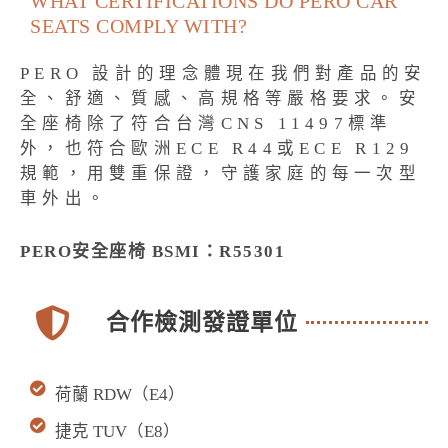
WHAT CERTIFICATIONS DO PERO CAR
SEATS COMPLY WITH?
PERO 設計的理念體現在我們對產品的安
全、舒適、質感、高規格等嚴格要求。安
全座椅除了符合台灣CNS 11497標準
外，也符合歐洲ECE R44或ECE R129
規範，用雙重保證，守護家庭的每一次型
車外出。
PERO安全座椅 BSMI：R55301
合作檢測發證單位
荷蘭 RDW（E4）
捷克 TUV（E8）