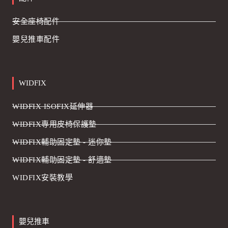
安全座椅配件
嬰兒推車配件
WIDFIX
WIDFIX ISOFIX延伸器
WIDFIX專用皮椅保護墊
WIDFIX輔助固定墊 - 迷你墊
WIDFIX輔助固定墊 - 舒適墊
WIDFIX安裝教學
嬰兒推車