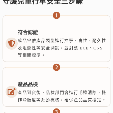
守護兒童行車安全三步驟
符合認證
成品會依產品類型進行撞擊、毒性、耐久性
及阻燃性等安全測試，並對應 ECE、CNS
等相關標準。
產品品檢
產品到貨後，品檢部門會進行毛邊清除、操
作滑順度等細節檢核，確保產品品質穩定。