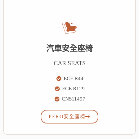
汽車安全座椅
CAR SEATS
ECE R44
ECE R129
CNS11497
PERO安全座椅