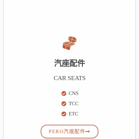
汽座配件
CAR SEATS
CNS
TCC
ETC
PERO汽座配件