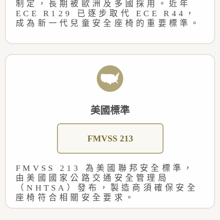
制定，長期被歐洲及多國採用。近年
ECE R129 已逐步取代 ECE R44，
成為新一代兒童安全座椅的重要標準。
美國標準
FMVSS 213
FMVSS 213 為美國聯邦安全標準，
由美國國家公路交通安全管理局
（NHTSA）發布，製造商須確保安全
座椅符合相關安全要求。