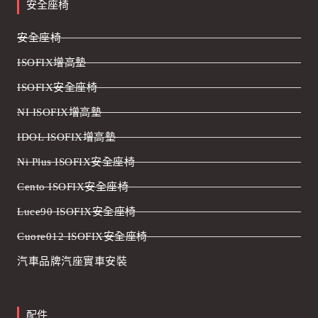
安全座椅
安全座椅
ISOFIX增高墊
ISOFIX安全座椅
NI ISOFIX增高墊
IDOL ISOFIX增高墊
Ni Plus ISOFIX安全座椅
Cento ISOFIX安全座椅
Luce90 ISOFIX安全座椅
Cuore012 ISOFIX安全座椅
汽車品牌汽座實車安裝
配件