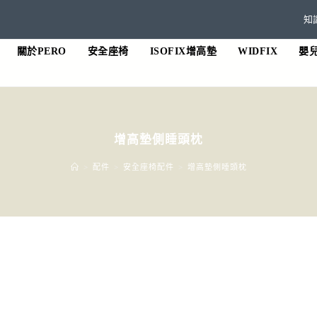
知
關於PERO
安全座椅
ISOFIX增高墊
WIDFIX
嬰
增高墊側睡頭枕
>
配件
>
安全座椅配件
>
增高墊側睡頭枕