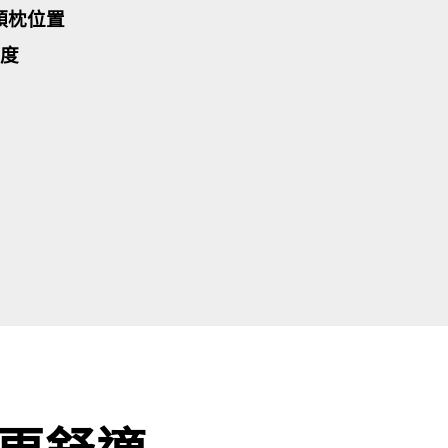
頭枕位置
度