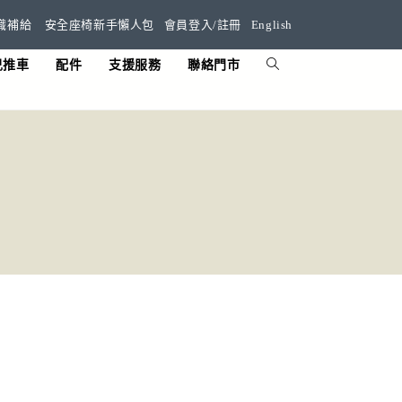
識補給
安全座椅新手懶人包
會員登入/註冊
English
兒推車
配件
支援服務
聯絡門市