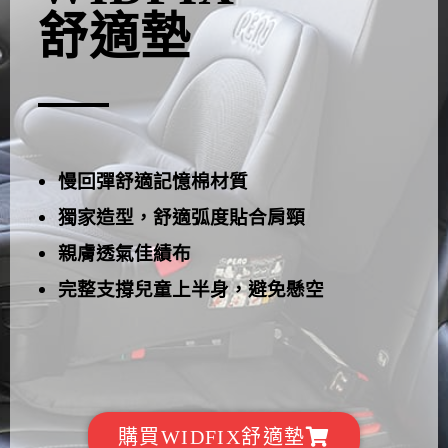
舒適墊
慢回彈舒適記憶棉材質
獨家造型，舒適弧度貼合肩頸
親膚透氣佳績布
完整支撐兒童上半身，避免懸空
購買WIDFIX舒適墊