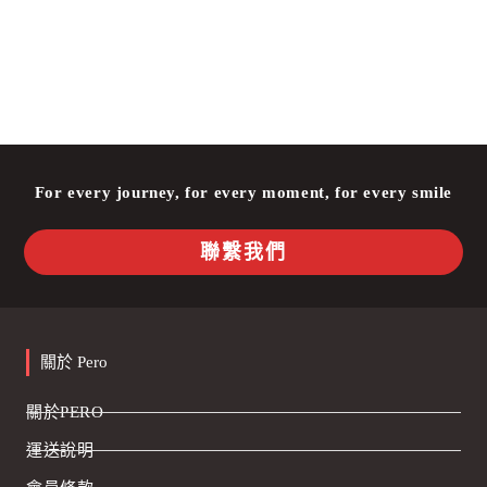
For every journey, for every moment, for every smile
聯繫我們
關於 Pero
關於PERO
運送說明