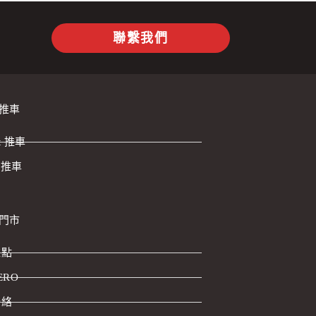
聯繫我們
推車
ht 推車
o 推車
門市
據點
ERO
聯絡