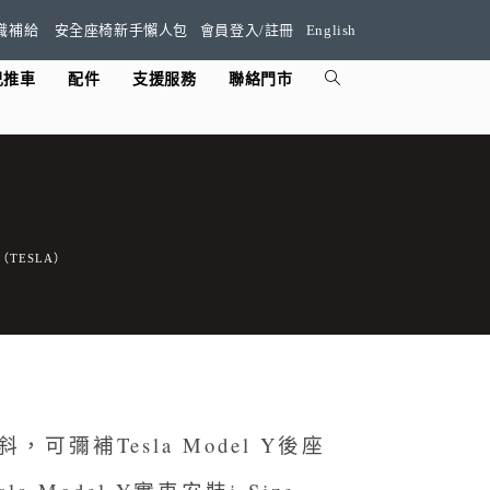
識補給
安全座椅新手懶人包
會員登入/註冊
English
兒推車
配件
支援服務
聯絡門市
）
裝（TESLA）
，可彌補Tesla Model Y後座