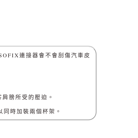
ISOFIX連接器會不會刮傷汽車皮
乘客肩膀所受的壓迫。
可以同時加裝兩個杯架。