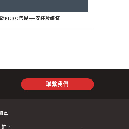
於PERO售後──安裝及維修
聯繫我們
推車
ht 推車