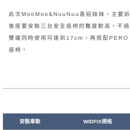
此次MooMoo&NuuNuu喜迎妹妹，主
後座要
安裝三台安全座椅的難度較高，不過Maz
雙邊同時使用可達到17cm，再搭配PERO i
座椅。
安裝車款
WIDFIX規格