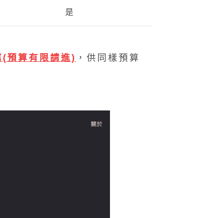
是
薦(預算有限請進)
，供同樣預算