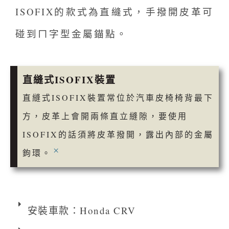
ISOFIX的款式為直縫式，手撥開皮革可
碰到ㄇ字型金屬錨點。
直縫式ISOFIX裝置
直縫式ISOFIX裝置常位於汽車皮椅椅背最下
方，皮革上會開兩條直立縫隙，要使用
ISOFIX的話須將皮革撥開，露出內部的金屬
×
鉤環。
安裝車款：Honda CRV