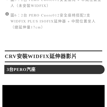
人（未安裝WIDFIX）
圖6：2台 PERO Cuore012安全座椅搭配2支
WIDFIX PLUS ISOFIX延伸器 + 中間位置坐人
（總延伸量17cm）
CRV安裝WIDFIX延伸器影片
3台PERO汽座