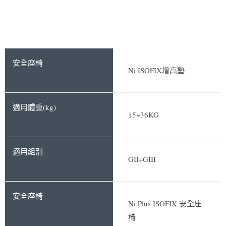
Ni ISOFIX增高墊
15~36KG
GII+GIII
Ni Plus ISOFIX 安全座
椅