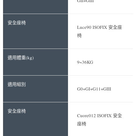
GII+GIII
Luce90 ISOFIX 安全座
椅
9~36KG
G0+GI+G11+GIII
Cuore012 ISOFIX 安全
座椅