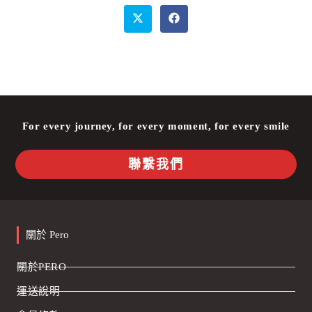
For every journey, for every moment, for every smile
聯繫我們
關於 Pero
關於PERO
運送說明