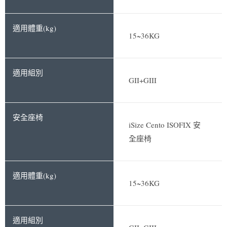
15~36KG
GII+GIII
iSize Cento ISOFIX 安
全座椅
15~36KG