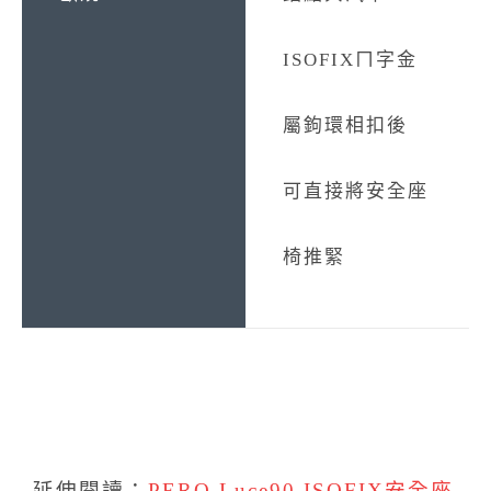
ISOFIXㄇ字金
屬鉤環相扣後
可直接將安全座
椅推緊
延伸閱讀：
PERO Luce90 ISOFIX安全座