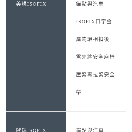
錨點與汽車
ISOFIXㄇ字金
屬鉤環相扣後
需先將安全座椅
壓緊再拉緊安全
帶
錨點與汽車