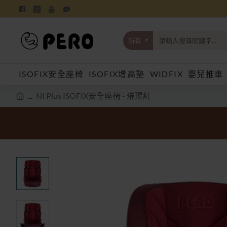
所有
請
輸
入
ISOFIX安全座椅
ISOFIX增高墊
WIDFIX
嬰兒推車
搜
尋
關
NI Plus ISOFIX安全座椅 - 璀璨紅
鍵
h
字...
o
m
e