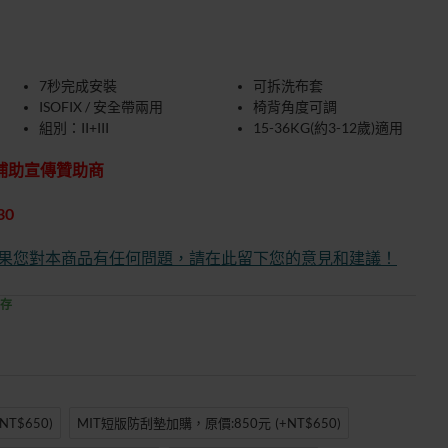
7秒完成安裝
可拆洗布套
ISOFIX / 安全帶兩用
椅背角度可調
組別：II+III
15-36KG(約3-12歲)適用
車補助宣傳贊助商
30
果您對本商品有任何問題，請在此留下您的意見和建議！
存
+NT$650)
MIT短版防刮墊加購，原價:850元
(+NT$650)