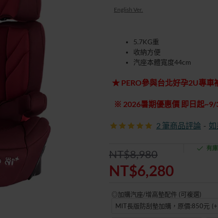
English Ver.
5.7KG重
收納方便
汽座本體寬度44cm
★ PERO參與台北好孕2U專
※ 2026暑期優惠價 即日起~9/
2 筆商品評論
-
如
有庫
NT$8,980
NT$6,280
◎加購汽座/增高墊配件 (可複選)
MIT長版防刮墊加購，原價:850元
(
特價優惠