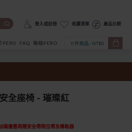
登入或註冊
收藏清單
產品比較
於PERO
FAQ
聯絡PERO
0 件商品 - NT$0
FIX安全座椅 - 璀璨紅
加碼優惠再贈安全帶限位帶及導軌器