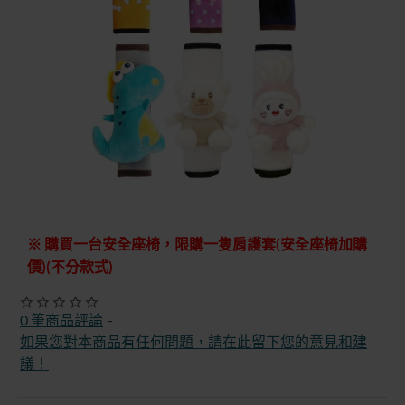
快速出貨
※ 購買一台安全座椅，限購一隻肩護套
(安全座椅加購
價)
(不分款式)
0 筆商品評論
-
如果您對本商品有任何問題，請在此留下您的意見和建
議！