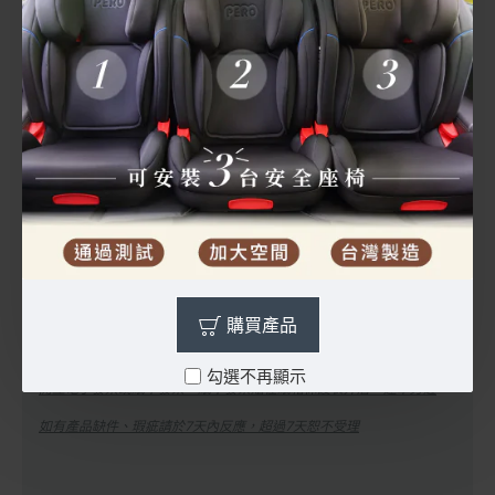
不同於市面上肩護套，台灣PERO貼心後加工防脫落
彈性帶。
加了小巧思能讓安全帶肩護套乖乖不跑位
主材質: 布料-100%聚酯纖維
產地:中國製造/台灣PERO後加工品檢包裝
購買產品
勾選不再顯示
開立電子發票或紙本發票，紙本發票貼在紙箱保護袋外層，運單旁邊
如有產品缺件、瑕疵請於7天內反應，超過7天恕不受理