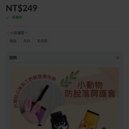
NT$249
有庫存
◇小肩護套
兔兔
月月
毛毛熊
說明