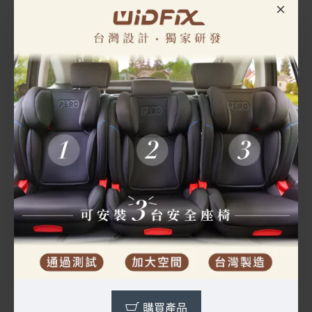
增高墊側睡頭枕(橄欖綠)
增高墊側睡頭枕(蘋果綠)
快速出貨
特價優惠
快速出貨
特價優惠
NT$1,190
NT$1,190
-50%
-50%
NT$2,380
NT$2,380
購買產品