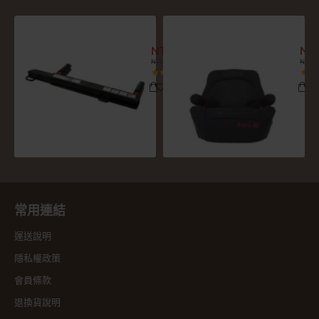
WIDFIX ISOFIX延伸器
NI
NT$5,980
NT$
NT$8,980
NT$4,
常用連結
運送說明
隱私權政策
會員條款
退換貨說明