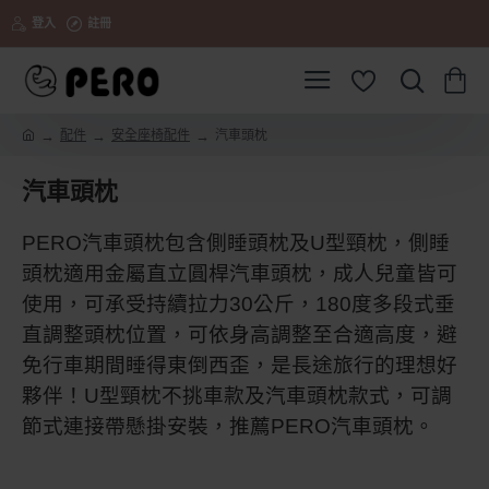
登入
註冊
配件
安全座椅配件
汽車頭枕
h
o
汽車頭枕
m
e
PERO汽車頭枕包含側睡頭枕及U型頸枕，側睡
頭枕適用金屬直立圓桿汽車頭枕，成人兒童皆可
使用，可承受持續拉力30公斤，180度多段式垂
直調整頭枕位置，可依身高調整至合適高度，避
免行車期間睡得東倒西歪，是長途旅行的理想好
夥伴！U型頸枕不挑車款及汽車頭枕款式，可調
節式連接帶懸掛安裝，推薦
PERO汽車頭枕。