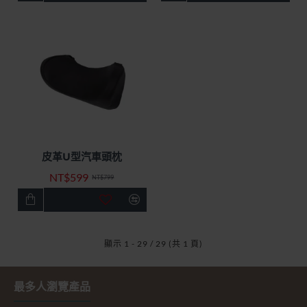
皮革U型汽車頭枕
快速出貨
無庫存
特價優惠
NT$599
-25%
NT$799
顯示 1 - 29 / 29 (共 1 頁)
最多人瀏覽產品