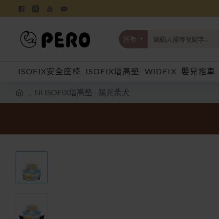
所有
請
輸
入
ISOFIX安全座椅
ISOFIX增高墊
WIDFIX
嬰兒推車
搜
尋
關
NI ISOFIX增高墊 - 陽光柴犬
鍵
h
字...
o
m
e