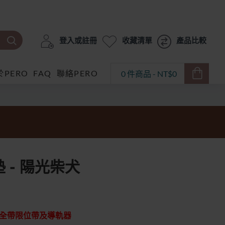
登入或註冊
收藏清單
產品比較
於PERO
FAQ
聯絡PERO
0 件商品 - NT$0
墊 - 陽光柴犬
安全帶限位帶及導軌器