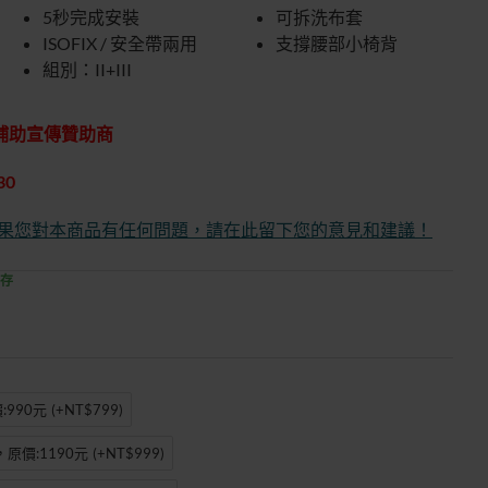
5秒完成安裝
可拆洗布套
ISOFIX / 安全帶兩用
支撐腰部小椅背
組別：II+III
車補助宣傳贊助商
30
果您對本商品有任何問題，請在此留下您的意見和建議！
存
:990元
(+NT$799)
，原價:1190元
(+NT$999)