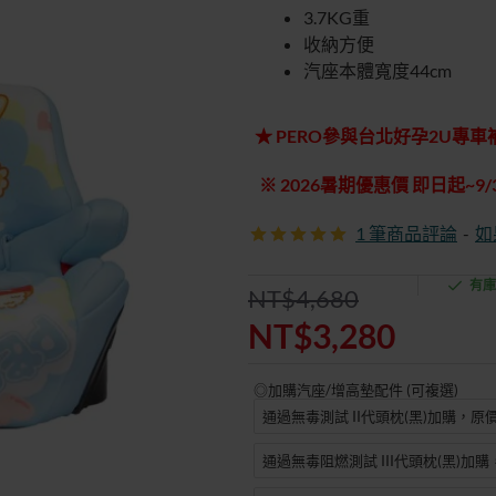
3.7KG重
收納方便
汽座本體寬度44cm
★ PERO參與台北好孕2U專
※ 2026暑期優惠價 即日起~9/
1 筆商品評論
-
如
有庫
NT$4,680
NT$3,280
◎加購汽座/增高墊配件 (可複選)
通過無毒測試 II代頭枕(黑)加購，原價
通過無毒阻燃測試 III代頭枕(黑)加購
特價優惠