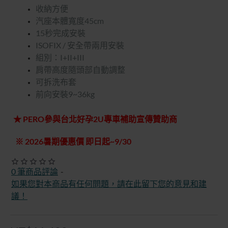
收納方便
汽座本體寬度45cm
15秒完成安裝
ISOFIX / 安全帶兩用安裝
組別：I+II+III
肩帶高度隨頭部自動調整
可拆洗布套
前向安裝9~36kg
★ PERO參與台北好孕2U專車補助宣傳贊助商
※ 2026暑期優惠價 即日起~9/30
0 筆商品評論
-
如果您對本商品有任何問題，請在此留下您的意見和建
議！