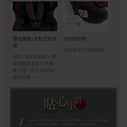
嬰兒襯墊+五點式安全
可拆卸杯架
帶
左右側皆可使用杯架
I組(9-18KG)適用。襯
墊吸震及五點分散撞
擊力道，防止頭部向
前座撞擊。