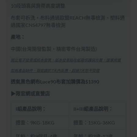
10段頭靠與肩帶高度調整
布套可拆洗，布料通過歐盟REACH無毒檢測、塑料通
過國家CNS4797無毒檢測
產地：
中國(台灣開發監製，精密零件台灣製造)
開立電子發票或紙本發票，紙本發票貼在紙箱保護袋外層，運單旁邊
如有產品缺件、瑕疵請於7天內反應，超過7天恕不受理
透氣黑色網布Luce90布套加購價為$1390
▶限官網或直營店
I組產品說明：
II+III組產品說明：
體重：9KG-18KG
體重：15KG-36KG
年齡：約9個月-4歲
年齡：約3歲-12歲