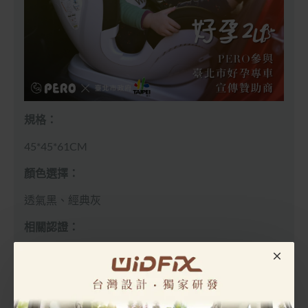
規格：
45*45*61CM
顏色選擇：
透氣黑、經典灰
相關認證：
歐盟ECE(E4)、台灣CNS證書號R55301
產品說明：
歐盟及台灣將汽座分類成0、0+、I、II、III組