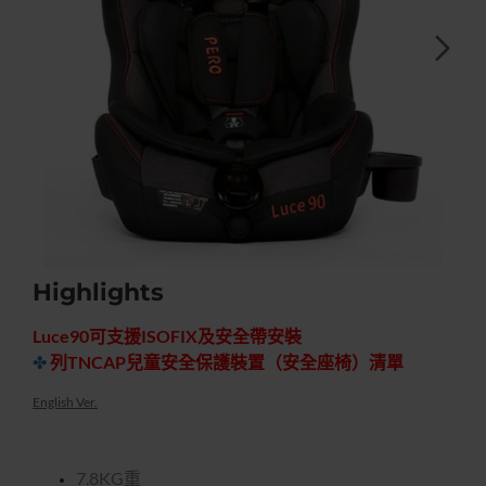
Highlights
快速出貨
無庫存
特價優惠
-30%
Luce90可支援ISOFIX及安全帶安裝
✤
列TNCAP兒童安全保護裝置（安全座椅）清單
English Ver.
7.8KG重