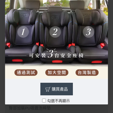
PERO Luce90 ISOFIX安全座椅適用體重：
0組: 0-9公斤
0+組: 0-13公斤
I組: 9-18公斤
II組: 15-25公斤
III組: 22-36公公斤
LUCE90為I+II+III組別，適用體重為9-36KG
贈一對導軌器、安裝說明書(置於布套後面收納袋)
鋼骨結構，強度加強，安全性提升
購買產品
可拆卸杯架，可放置水杯、玩具真方便
勾選不再顯示
臀部加裝PU吸震泡棉墊