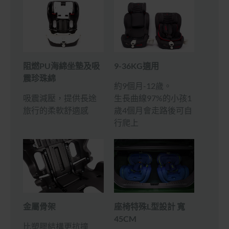
9-36KG適用
阻燃PU海綿坐墊及吸
震珍珠綿
約9個月-12歲。
生長曲線97%的小孩1
吸震減壓，提供長途
歲4個月會走路後可自
旅行的柔軟舒適感
行爬上
座椅特殊L型設計 寬
金屬骨架
45CM
比塑膠結構更抗撞