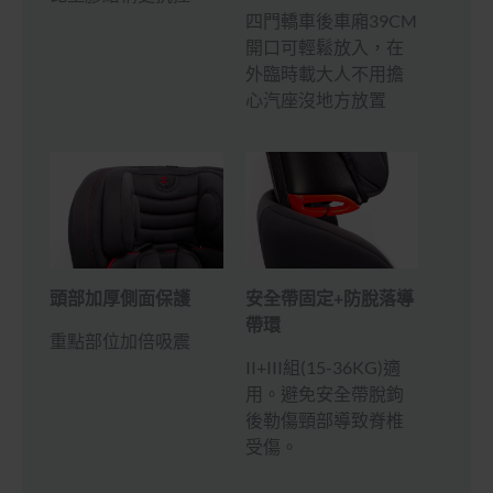
四門轎車後車廂39CM
開口可輕鬆放入，在
外臨時載大人不用擔
心汽座沒地方放置
頭部加厚側面保護
安全帶固定+防脫落導
帶環
重點部位加倍吸震
II+III組(15-36KG)適
用。避免安全帶脫鉤
後勒傷頸部導致脊椎
受傷。