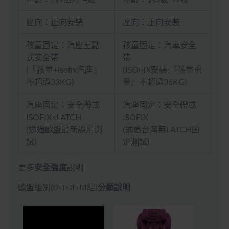
座向：正向安裝
座向：正向安裝
孩童固定：汽座五點
孩童固定：汽車安全
式安全帶
帶
(『孩童+isofix汽座』
(ISOFIX安裝:『孩童重
不超過33KG)
量』不超過36KG)
汽座固定：安全帶或
汽座固定：安全帶或
ISOFIX+LATCH
ISOFIX
(通過歐盟最新誤用測
(通過台灣無LATCH固
試)
定測試)
更多
安全強度
說明
歐盟組別(0+I+II+III組)
分類說明