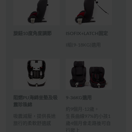
旋鈕10度角度調節
ISOFIX+LATCH固定
I組(9-18KG)適用
9-36KG適用
阻燃PU海綿坐墊及吸
震珍珠綿
約9個月-12歲。
生長曲線97%的小孩1
吸震減壓，提供長途
歲4個月會走路後可自
旅行的柔軟舒適感
行爬上