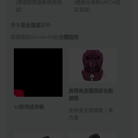
(通過歐盟最新誤用測
(通過台灣無LATCH固
試)
定測試)
更多
安全強度
說明
歐盟組別(0+I+II+III組)
分類說明
肩帶高度隨頭部自動
調整
15秒完成安裝
免拆安全帶調整，真
方便