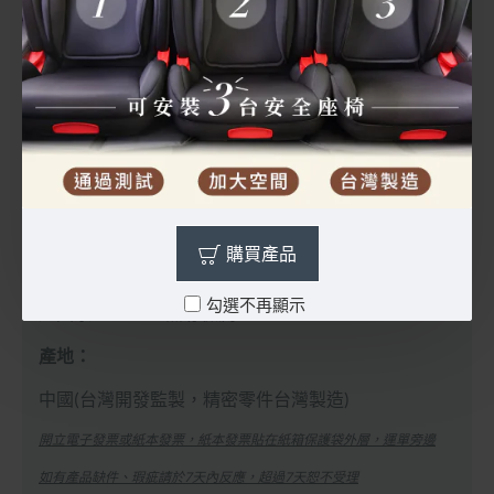
LUCE90為I+II+III組別，適用體重為9-36KG
贈一對導軌器、安裝說明書(置於布套後面收納袋)
鋼骨結構，強度加強，安全性提升
可拆卸杯架，可放置水杯、玩具真方便
臀部加裝PU吸震泡棉墊
10段頭靠與肩帶高度調整
購買產品
布套可拆洗，布料通過歐盟REACH無毒檢測、塑料通
勾選不再顯示
過國家CNS4797無毒檢測
產地：
中國(台灣開發監製，精密零件台灣製造)
開立電子發票或紙本發票，紙本發票貼在紙箱保護袋外層，運單旁邊
如有產品缺件、瑕疵請於7天內反應，超過7天恕不受理