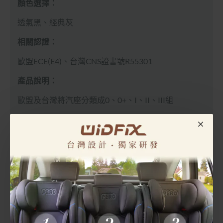
顏色選擇：
透氣黑、經典灰
相關認證：
歐盟ECE(E4)、台灣CNS證書號R55301
產品說明：
歐盟及台灣將汽座分類成0、0+、I、II、III組
PERO Luce90 ISOFIX安全座椅適用體重：
0組: 0-9公斤
0+組: 0-13公斤
I組: 9-18公斤
II組: 15-25公斤
III組: 22-36公公斤