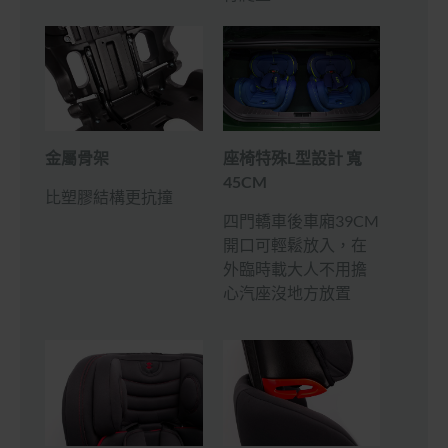
座椅特殊L型設計 寬
金屬骨架
45CM
比塑膠結構更抗撞
四門轎車後車廂39CM
開口可輕鬆放入，在
外臨時載大人不用擔
心汽座沒地方放置