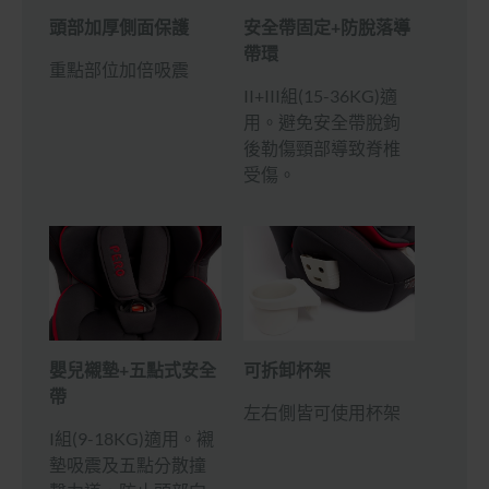
頭部加厚側面保護
安全帶固定+防脫落導
帶環
重點部位加倍吸震
II+III組(15-36KG)適
用。避免安全帶脫鉤
後勒傷頸部導致脊椎
受傷。
嬰兒襯墊+五點式安全
可拆卸杯架
帶
左右側皆可使用杯架
I組(9-18KG)適用。襯
墊吸震及五點分散撞