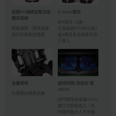
9-36KG適用
阻燃PU海綿坐墊及吸
震珍珠綿
約9個月-12歲。
生長曲線97%的小孩1
吸震減壓，提供長途
歲4個月會走路後可自
旅行的柔軟舒適感
行爬上
座椅特殊L型設計 寬
金屬骨架
45CM
比塑膠結構更抗撞
四門轎車後車廂39CM
開口可輕鬆放入，在
外臨時載大人不用擔