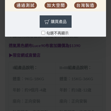
開立電子發票或紙本發票，紙本發票貼在紙箱保護袋外層，運單旁邊
如有產品缺件、瑕疵請於7天內反應，超過7天恕不受理
購買產品
產地：
勾選不再顯示
中國(台灣開發監製，精密零件台灣製造)
透氣黑色網布Luce90布套加購價為$1390
▶限官網或直營店
I組產品說明：
II+III組產品說明：
體重：9KG-18KG
體重：15KG-36KG
年齡：約9個月-4歲
年齡：約3歲-12歲
座向：正向安裝
座向：正向安裝