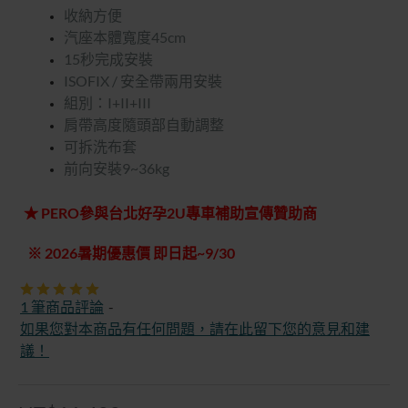
收納方便
汽座本體寬度45cm
15秒完成安裝
ISOFIX / 安全帶兩用安裝
組別：I+II+III
肩帶高度隨頭部自動調整
可拆洗布套
前向安裝9~36kg
★ PERO參與台北好孕2U專車補助宣傳贊助商
※ 2026暑期優惠價 即日起~9/30
1 筆商品評論
-
如果您對本商品有任何問題，請在此留下您的意見和建
議！