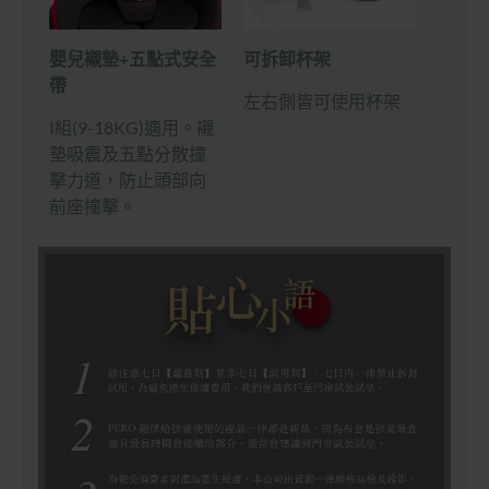
嬰兒襯墊+五點式安全
可拆卸杯架
帶
左右側皆可使用杯架
I組(9-18KG)適用。襯
墊吸震及五點分散撞
擊力道，防止頭部向
前座撞擊。