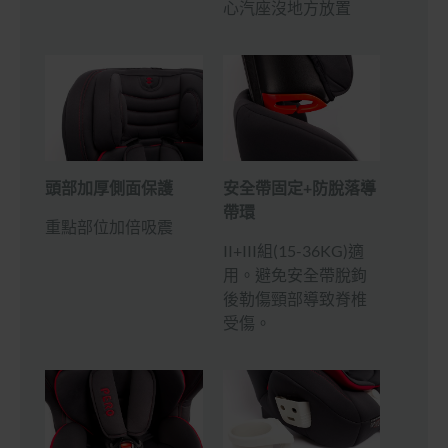
心汽座沒地方放置
頭部加厚側面保護
安全帶固定+防脫落導
帶環
重點部位加倍吸震
II+III組(15-36KG)適
用。避免安全帶脫鉤
後勒傷頸部導致脊椎
受傷。