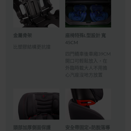
座椅特殊L型設計 寬
金屬骨架
45CM
比塑膠結構更抗撞
四門轎車後車廂39CM
開口可輕鬆放入，在
外臨時載大人不用擔
心汽座沒地方放置
頭部加厚側面保護
安全帶固定+防脫落導