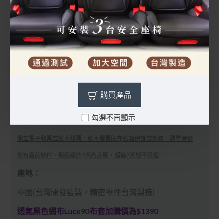
贈一對導軌器、安裝說明書(置於布套後面收納袋)
鋼骨結構，強度加強，安全性提升
可拆卸杯架，可放置水杯、玩具真方便
臀部加裝PU吸震泡棉墊
10段頭靠與肩帶高度調整
購買產品
布套可拆洗，布料通過歐盟REACH無毒檢測、塑料通
勾選不再顯示
過國家CNS4797無毒檢測
開立電子發票或紙本發票，紙本發票貼在紙箱保護袋外層，運單旁邊
如有產品缺件、瑕疵請於7天內反應，超過7天恕不受理
產地：
中國(台灣開發監製，精密零件台灣製造)
透氣黑色網布Luce90布套加購價為$1390