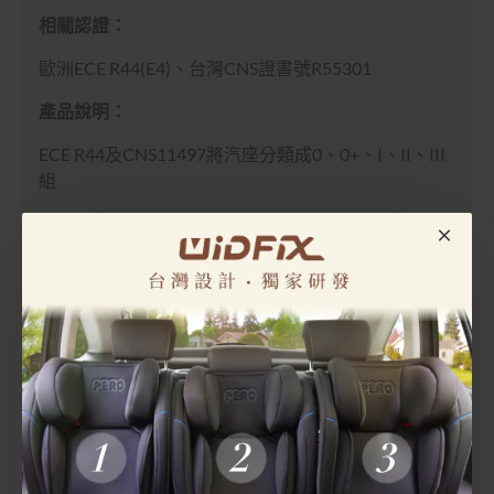
相關認證：
歐洲
ECE R44(E4)、台灣CNS證書號R55301
產品說明：
ECE R44及CNS11497將汽座分類成0、0+、I、II、III
組
PERO Luce90 ISOFIX安全座椅適用體重為
0組: 0-9公斤
0+組: 0-13公斤
I組: 9-18公斤
II組: 15-25公斤
III組: 22-36公公斤
LUCE90為I+II+III組別，適用體重為9-36KG