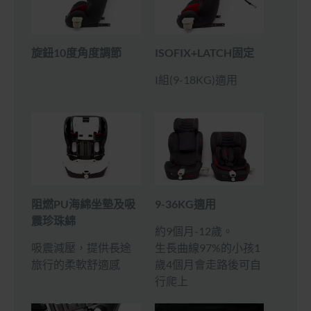
旋鈕10度角度調節
ISOFIX+LATCH固定
I組(9-18KG)適用
9-36KG適用
阻燃PU海綿坐墊及吸
震珍珠綿
約9個月-12歲。
生長曲線97%的小孩1
吸震減壓，提供長途
歲4個月會走路後可自
旅行的柔軟舒適感
行爬上