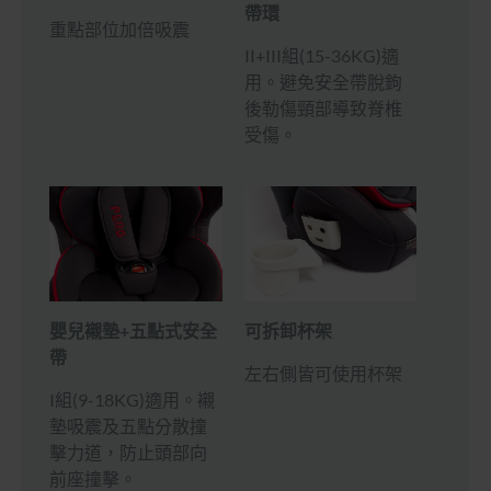
帶環
重點部位加倍吸震
II+III組(15-36KG)適
用。避免安全帶脫鉤
後勒傷頸部導致脊椎
受傷。
嬰兒襯墊+五點式安全
可拆卸杯架
帶
左右側皆可使用杯架
I組(9-18KG)適用。襯
墊吸震及五點分散撞
擊力道，防止頭部向
前座撞擊。