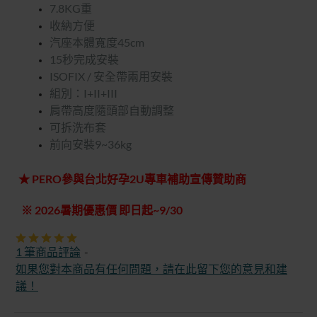
7.8KG重
收納方便
汽座本體寬度45cm
15秒完成安裝
ISOFIX / 安全帶兩用安裝
組別：I+II+III
肩帶高度隨頭部自動調整
可拆洗布套
前向安裝9~36kg
★ PERO參與台北好孕2U專車補助宣傳贊助商
※ 2026暑期優惠價 即日起~9/30
1 筆商品評論
-
如果您對本商品有任何問題，請在此留下您的意見和建
議！