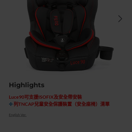
Highlights
快速出貨
特價優惠
-30%
Luce90可支援ISOFIX及安全帶安裝
✤
列TNCAP兒童安全保護裝置（安全座椅）清單
English Ver.