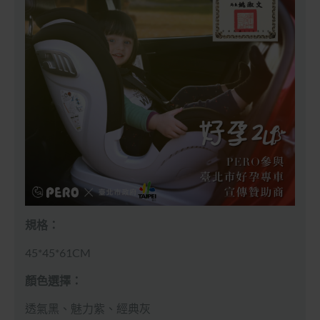
規格：
45*45*61CM
顏色選擇：
透氣黑、魅力紫、經典灰