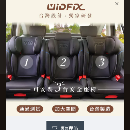
WIDFIX ISOFIX延伸器
NI
NT$5,980
NT$
NT$8,980
NT$4,
常用連結
運送說明
隱私權政策
會員條款
退換貨說明
購買產品