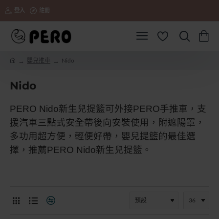
登入
註冊
嬰兒推車
Nido
h
o
Nido
m
e
PERO Nido新生兒提籃可外接PERO手推車，支
援汽車三點式安全帶後向安裝使用，附遮陽罩，
多功用超方便，輕便好帶，嬰兒提籃的最佳選
擇，推薦PERO
Nido新生兒提籃
。