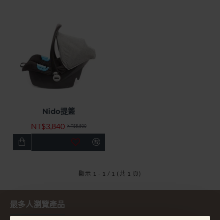
Nido提籃
快速出貨
無庫存
特價優惠
NT$3,840
-30%
NT$5,500
顯示 1 - 1 / 1 (共 1 頁)
最多人瀏覽產品