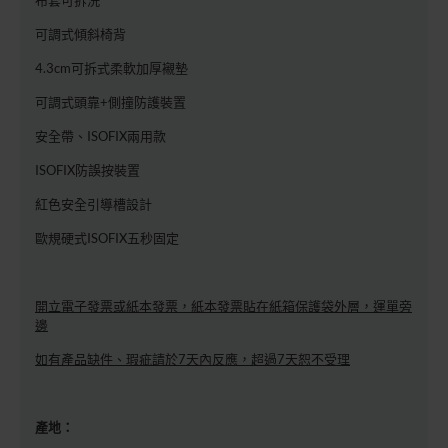
可調式傾斜椅背
4.3cm可拆式柔軟加厚襯墊
可調式頭靠+側撞防護裝置
安全帶、ISOFIX兩用款
ISOFIX防誤按裝置
紅色安全引導槽設計
歐規硬式ISOFIX五秒固定
開立電子發票或紙本發票，紙本發票貼在紙箱保護袋外層，運單旁
邊
如有產品缺件、瑕疵請於7天內反應，超過7天恕不受理
產地：