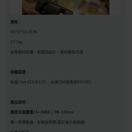
規格：
43*47*61.5CM
27.5kg
加厚鋼材結構，超穩固設計，提供極致呵護
相關認證：
歐盟i Size ECE(R129)、台灣CNS證書號R55301
產品說明：
適用兒童體重15~36KG；
98~150cm
贈一對導軌器，安裝說明書(置於後方收納層)
布套可拆洗