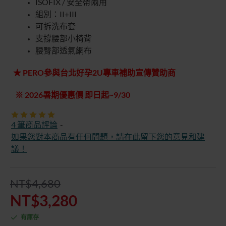
ISOFIX / 安全帶兩用
組別：II+III
可拆洗布套
支撐腰部小椅背
腰臀部透氣網布
★ PERO參與台北好孕2U專車補助宣傳贊助商
※ 2026暑期優惠價 即日起~9/30
4 筆商品評論
-
如果您對本商品有任何問題，請在此留下您的意見和建
議！
NT$4,680
NT$3,280
有庫存