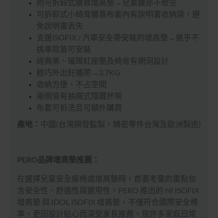
附可拆卸式腰靠增高墊→兒童腰部不懸空
可拆卸式小椅背腰靠布套內有說明書收納袋，避
免說明書丟失
支援ISOFIX / 汽車安全帶安裝的增高墊
→幾乎不
挑車款皆可安裝
經典黑、璀璨紅座墊及椅背有網洞設計
輕巧外出好攜帶→3.7KG
收納方便、不占空間
兩側皆有抽屜式隱藏杯架
布套可拆洗且可額外購買
產地：
中國(台灣開發監製，精密零件台灣及歐洲製造)
PERO品牌增高墊推薦：
在選擇兒童安全座椅或增高墊時，首要考量的重點包
含安全性、舒適性與實用性。PERO 推出的 NI ISOFIX
增高墊 與 IDOL ISOFIX 增高墊，不僅符合國際安全標
準，更因設計貼心而深受家長推薦，是許多家庭日常