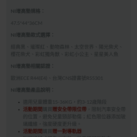
NI增高墊規格：
47.5*44*36CM
NI
增高墊款式選擇：
經典黑、璀璨紅、動物森林、太空世界、陽光柴犬、
櫻花柴犬、彩虹獨角獸、彩虹小公主、星星美人魚
NI
增高墊
相關認證：
歐洲ECE R44(E4)、台灣CNS證書號R55301
NI
增高墊
產品說明：
適用兒童體重15-36KG，約3-12歲階段
活動期間
購買
贈安全帶限位帶
，限制汽車安全帶
的位置，避免兒童頸部勒傷；紅色限位器添加玻
璃纖維，強度硬度更升級。
活動期間
購買
贈一對導軌器