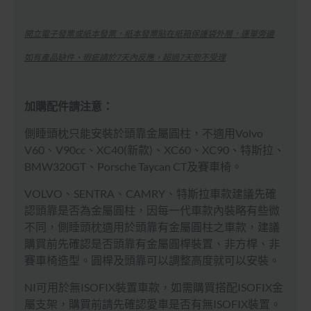
開立電子發票或紙本發票，紙本發票貼在紙箱保護袋外層，運單旁邊
如有產品缺件、瑕疵請於7天內反應，超過7天恕不受理
加購配件請注意：
側睡頭枕只能安裝於頭靠金屬圓柱，不適用Volvo
V60、V90cc、XC40(新款)、XC60、XC90、特斯拉、
BMW320GT、Porsche Taycan CT及賽車椅。
VOLVO、SENTRA、CAMRY、特斯拉車款建議先確
認頭靠是否為金屬圓柱，因每一代車款內裝略有些微
不同，側睡頭枕適用於頭靠有金屬圓柱之車款，建議
購買前先確認是否頭靠有金屬圓桿裝置、非方桿、非
賽車椅造型。圓桿及頭靠可以調整高度就可以安裝。
NI可用於無ISOFIX裝置車款，如需購買搭配
ISOFIX
金
屬支架，購買前請先確認愛車是否有無
ISOFIX
裝置。