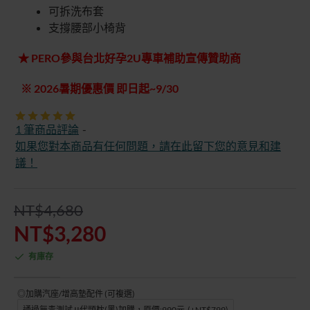
可拆洗布套
支撐腰部小椅背
★ PERO參與台北好孕2U專車補助宣傳贊助商
※ 2026暑期優惠價 即日起~9/30
1 筆商品評論
-
如果您對本商品有任何問題，請在此留下您的意見和建
議！
NT$4,680
NT$3,280
有庫存
◎加購汽座/增高墊配件 (可複選)
通過無毒測試 II代頭枕(黑)加購，原價:990元
(+NT$799)