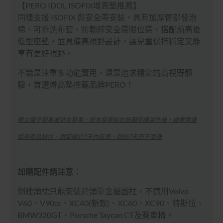
【
PERO IDOL ISOFIX增高墊推薦
】
同樣支援 ISOFIX 與安全帶安裝，具有加厚臀部發泡
棉、可拆洗布套、防勒脖安全帶限位帶，搭配前高後
低型座墊，並具備高視野設計，讓兒童保持穩定又能
享有更好視野。
不論是注重多功能實用，還是追求穩定的高視野體
驗，首選增高墊推薦品牌PERO！
開立電子發票或紙本發票，紙本發票貼在紙箱保護袋外層，運單旁邊
如有產品缺件、瑕疵請於7天內反應，超過7天恕不受理
加購配件請注意：
側睡頭枕只能安裝於頭靠金屬圓柱，不適用Volvo
V60、V90cc、XC40(新款)、XC60、XC90、特斯拉、
BMW320GT、Porsche Taycan CT及賽車椅。