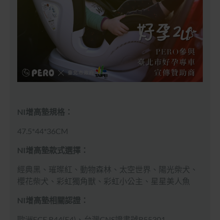
NI增高墊規格：
47.5*44*36CM
NI
增高墊款式選擇：
經典黑、璀璨紅、動物森林、太空世界、陽光柴犬、
櫻花柴犬、彩虹獨角獸、彩虹小公主、星星美人魚
NI
增高墊
相關認證：
歐洲ECE R44(E4)、台灣CNS證書號R55301