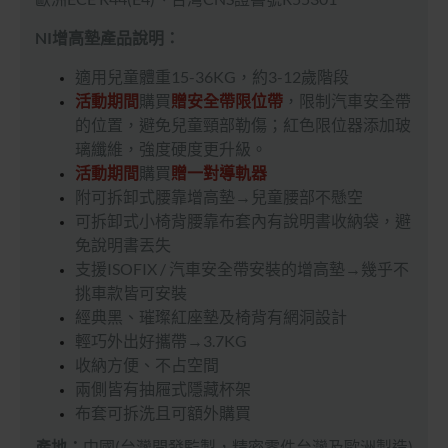
NI
增高墊
產品說明：
適用兒童體重15-36KG，約3-12歲階段
活動期間
購買
贈安全帶限位帶
，限制汽車安全帶
的位置，避免兒童頸部勒傷；紅色限位器添加玻
璃纖維，強度硬度更升級。
活動期間
購買
贈一對導軌器
附可拆卸式腰靠增高墊→兒童腰部不懸空
可拆卸式小椅背腰靠布套內有說明書收納袋，避
免說明書丟失
支援ISOFIX / 汽車安全帶安裝的增高墊
→幾乎不
挑車款皆可安裝
經典黑、璀璨紅座墊及椅背有網洞設計
輕巧外出好攜帶→3.7KG
收納方便、不占空間
兩側皆有抽屜式隱藏杯架
布套可拆洗且可額外購買
產地：
中國(台灣開發監製，精密零件台灣及歐洲製造)