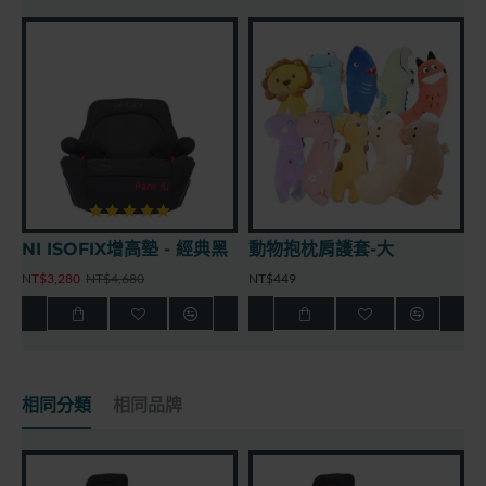
動物抱枕肩護套-中
NI ISOFIX增高墊 
NT$349
NT$3,280
NT$4,680
相同分類
相同品牌