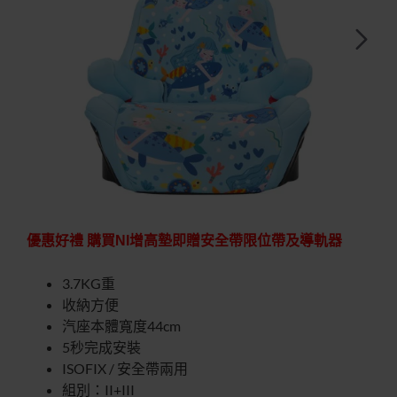
快速出貨
特價優惠
優惠好禮 購買NI增高墊即贈安全帶限位帶及導軌器
-30%
3.7KG重
收納方便
汽座本體寬度44cm
5秒完成安裝
ISOFIX / 安全帶兩用
組別：II+III