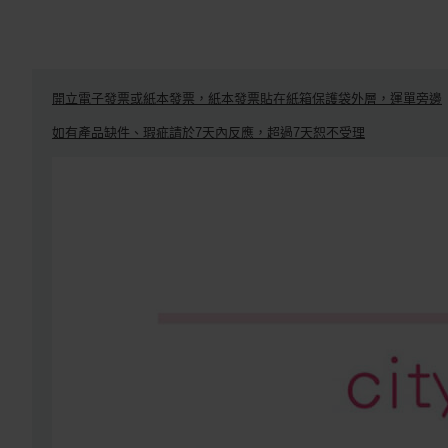
開立電子發票或紙本發票，紙本發票貼在紙箱保護袋外層，運單旁邊
如有產品缺件、瑕疵請於7天內反應，超過7天恕不受理