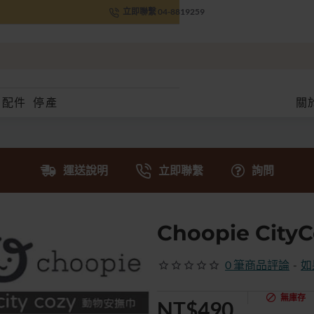
立即聯繫 04-8819259
配件
停產
關
運送說明
立即聯繫
詢問
Choopie Cit
0 筆商品評論
-
如
無庫存
NT$490