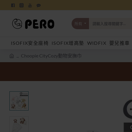
所有
請
輸
入
ISOFIX安全座椅
ISOFIX增高墊
WIDFIX
嬰兒推車
搜
尋
關
Choopie CityCozy動物安撫巾
鍵
h
字...
o
m
e