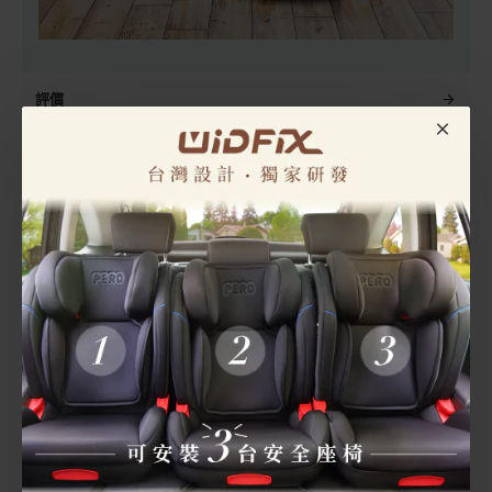
評價
佳績布
NI
ISOFIX增高墊
增高墊
安全座椅布套
標籤：
增高墊布套
無毒
無臭
阻燃
PERO
別人也買