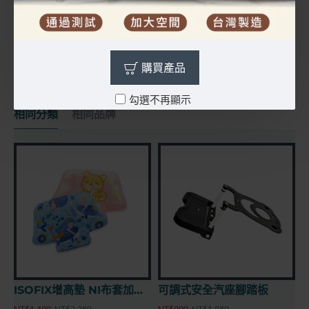
NI ISOFIX增高墊 - 經典黑
NI ISOFIX增高墊 - 彩虹小公主
NT$3,280
NT$4,680
NT$3,280
NT$4,680
N
購買產品
勾選不再顯示
相同分類
相同品牌
ISOFIX增高墊 NI布套加購 - 夢幻五彩款
可調式安全汽座腳踏板
NT$1,490
NT$2,280
NT$990
NT$1,980