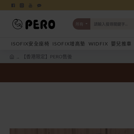
所有
請
輸
入
ISOFIX安全座椅
ISOFIX增高墊
WIDFIX
嬰兒推車
搜
尋
關
【香港限定】PERO售後
鍵
h
字...
o
m
e