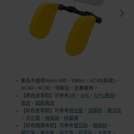
快速出貨
特價優惠
產品不適用Volvo V60、V90cc、XC40(新款)、
-50%
XC60、XC90、特斯拉、及賽車椅。
【黑色皮革款】可參考
II代
、
III代
、
IV代(麂皮)
、
超跑麂皮
真皮
、
【彩色皮革款】可參考
晴空藍
、
淺暮粉
、
霧羽灰
、
光芒黃
、
抹森綠
、
柿暮橘
【彩色親膚布款】可參考
櫻花粉
、
櫻桃粉
、
藤花紫
、
薰衣紫
、
茶花杏
、
菸草灰
、
卡其灰
、