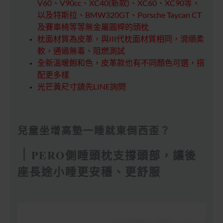
V60、V90cc、XC40(新款)、XC60、XC90等，
以及特斯拉、BMW320GT、Porsche Taycan CT
及賽車椅等等無金屬圓桿的頭枕
枕面材質為皮革，與III代枕面材質相同，滑順柔
軟，通過無毒、阻燃測試
全新溫暖飽和色，皮革款也有不同顏色可選，搭
配更多樣
光芒黃尺寸請先LINE詢問
兒童坐增高墊一睡就東倒西歪？
｜
PERO側睡頭枕支撐頭部，讓後
座長途小睡更安穩、更舒服