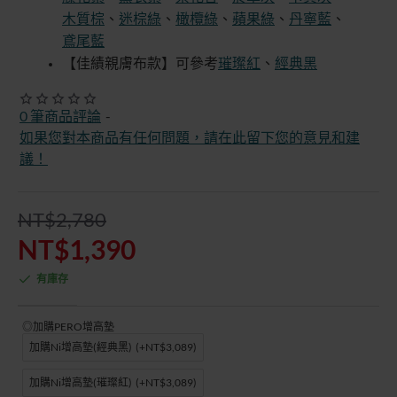
木質棕
、
迷棕綠
、
橄欖綠
、
蘋果綠
、
丹寧藍
、
鳶尾藍
【佳績親膚布款】可參考
璀璨紅
經典黑
、
0 筆商品評論
-
如果您對本商品有任何問題，請在此留下您的意見和建
議！
NT$2,780
NT$1,390
有庫存
◎加購PERO增高墊
加購Ni增高墊(經典黑)
(+NT$3,089)
加購Ni增高墊(璀璨紅)
(+NT$3,089)