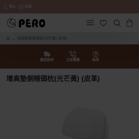
登入
註冊
增高墊側睡頭枕(光芒黃) (皮革)
h
o
m
e
運送說明
立即聯繫
詢問
增高墊側睡頭枕(光芒黃) (皮革)