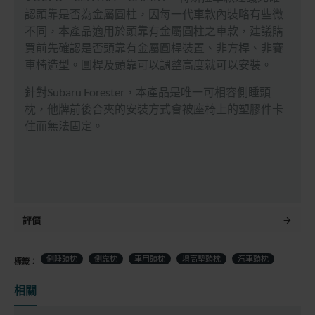
認頭靠是否為金屬圓柱，因每一代車款內裝略有些微
不同，本產品適用於頭靠有金屬圓柱之車款，建議購
買前先確認是否頭靠有金屬圓桿裝置、非方桿、非賽
車椅造型。圓桿及頭靠可以調整高度就可以安裝。
針對Subaru Forester，本產品是唯一可相容側睡頭
枕，他牌前後合夾的安裝方式會被座椅上的塑膠件卡
住而無法固定。
評價
側睡頭枕
側靠枕
車用頭枕
增高墊頭枕
汽車頭枕
標籤：
相關